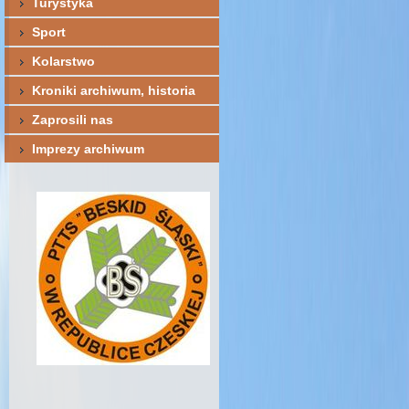
Turystyka
Sport
Kolarstwo
Kroniki archiwum, historia
Zaprosili nas
Imprezy archiwum