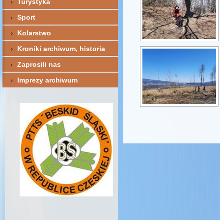
Turystyka
Sport
Kolarstwo
Kroniki archiwum, historia
Zaprosili nas
Imprezy archiwum