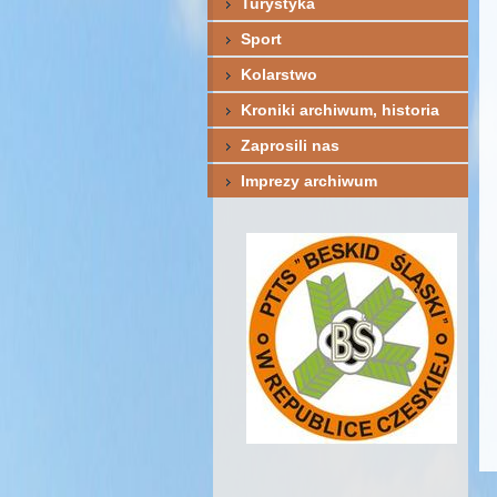
Turystyka
Sport
Kolarstwo
Kroniki archiwum, historia
Zaprosili nas
Imprezy archiwum