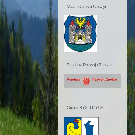
Miasto Czeski Cieszyn
Fundusz Rozwoju Zaolzia
Gmina BYSTRZYCA