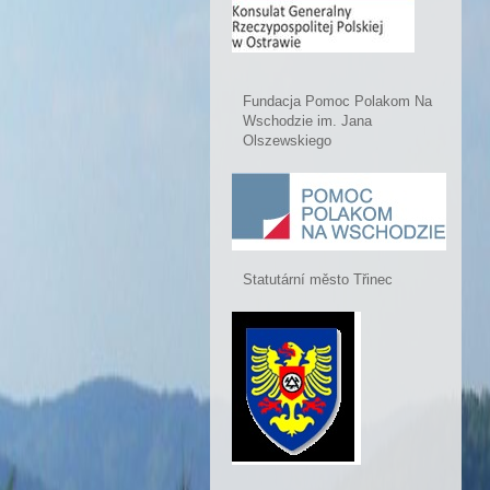
Fundacja Pomoc Polakom Na
Wschodzie im. Jana
Olszewskiego
Statutární město Třinec