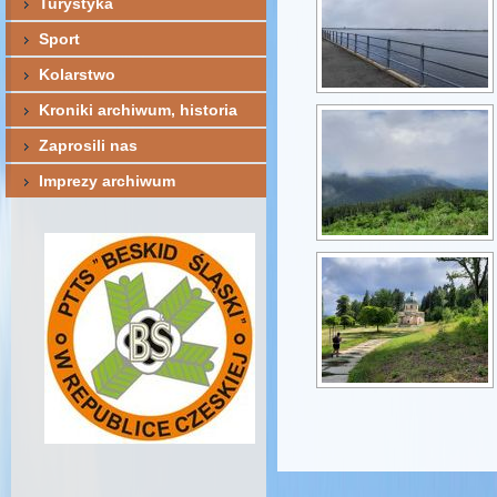
Turystyka
Sport
Kolarstwo
Kroniki archiwum, historia
Zaprosili nas
Imprezy archiwum