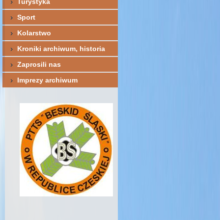
Turystyka
Sport
Kolarstwo
Kroniki archiwum, historia
Zaprosili nas
Imprezy archiwum