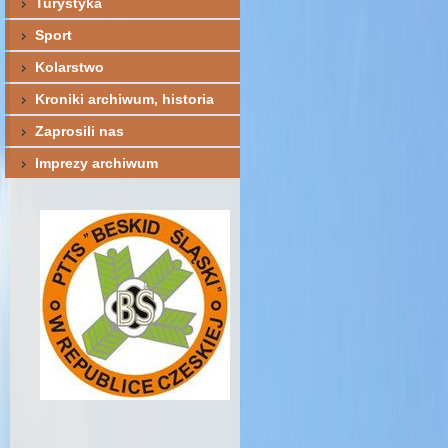
Turystyka
Sport
Kolarstwo
Kroniki archiwum, historia
Zaprosili nas
Imprezy archiwum