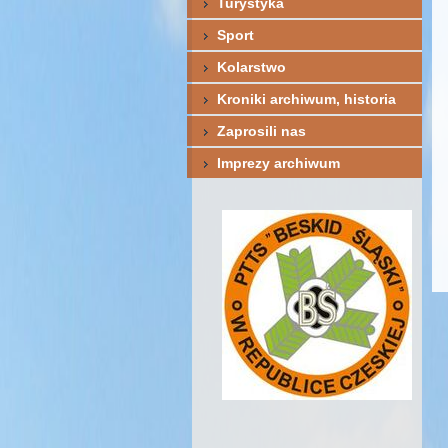
Turystyka
Sport
Kolarstwo
Kroniki archiwum, historia
Zaprosili nas
Imprezy archiwum