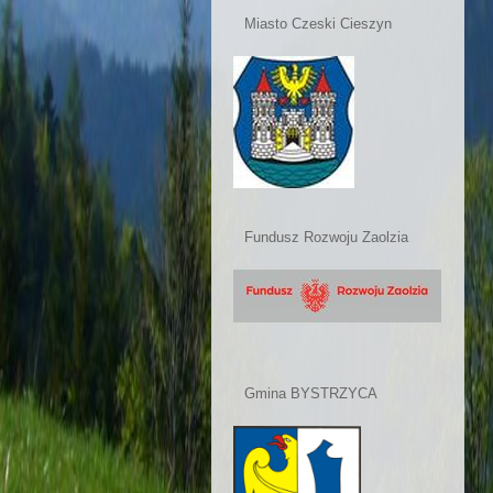
Miasto Czeski Cieszyn
Fundusz Rozwoju Zaolzia
Gmina BYSTRZYCA