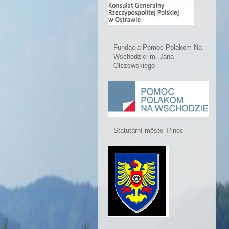
Fundacja Pomoc Polakom Na
Wschodzie im. Jana
Olszewskiego
Statutární město Třinec