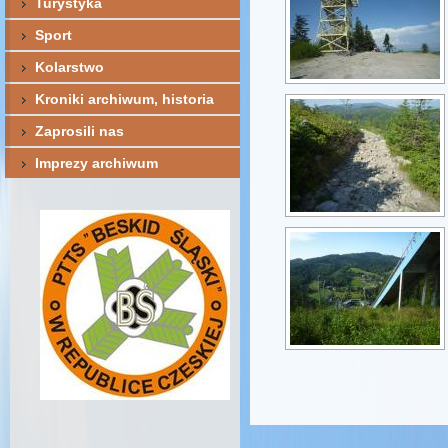
Turystyka
Sport
Kolarstwo
Kroniki archiwum, historia
Zaprosili nas
Imprezy archiwum