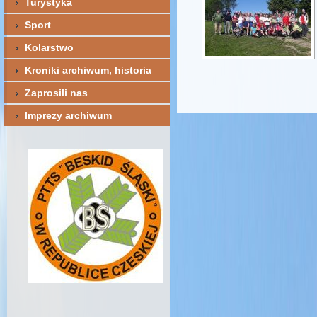
Turystyka
Sport
Kolarstwo
Kroniki archiwum, historia
Zaprosili nas
Imprezy archiwum