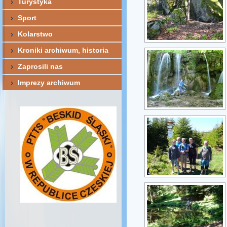
Turystyka
Sport
Kolarstwo
Kroniki archiwum, historia
Zaprosili nas
Imprezy archiwum