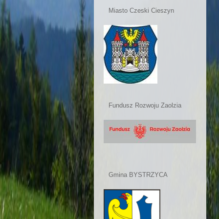
Miasto Czeski Cieszyn
Fundusz Rozwoju Zaolzia
Gmina BYSTRZYCA