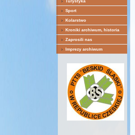
Turystyka
Sport
Kolarstwo
Kroniki archiwum, historia
Zaprosili nas
Imprezy archiwum