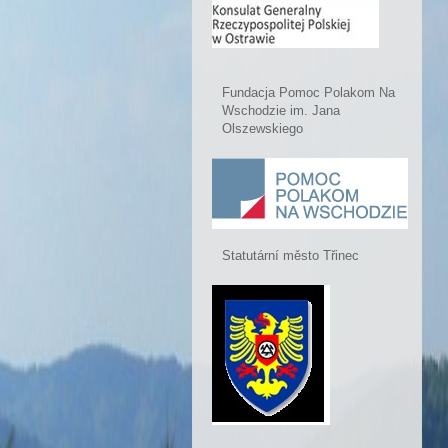
Fundacja Pomoc Polakom Na
Wschodzie im. Jana
Olszewskiego
Statutární město Třinec