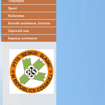
Turystyka
Sport
Kolarstwo
Kroniki archiwum, historia
Zaprosili nas
Imprezy archiwum