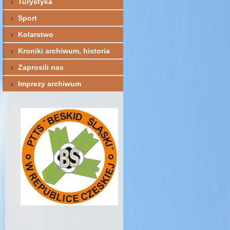
Turystyka
Sport
Kolarstwo
Kroniki archiwum, historia
Zaprosili nas
Imprezy archiwum