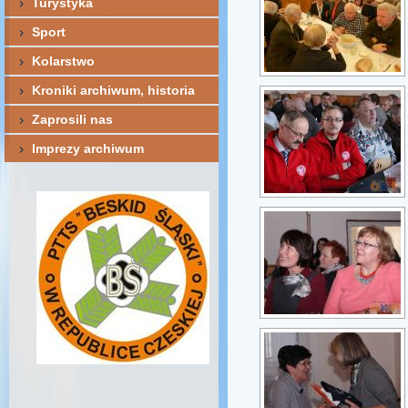
Turystyka
Sport
Kolarstwo
Kroniki archiwum, historia
Zaprosili nas
Imprezy archiwum