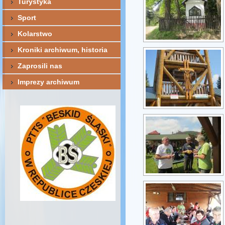
Turystyka
Sport
Kolarstwo
Kroniki archiwum, historia
Zaprosili nas
Imprezy archiwum