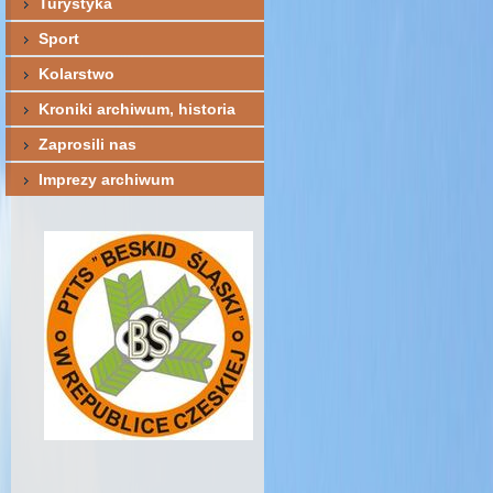
Turystyka
Sport
Kolarstwo
Kroniki archiwum, historia
Zaprosili nas
Imprezy archiwum