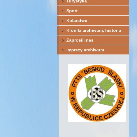
Turystyka
Sport
Kolarstwo
Kroniki archiwum, historia
Zaprosili nas
Imprezy archiwum