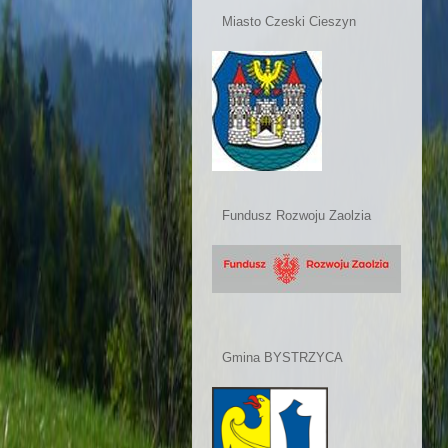
Miasto Czeski Cieszyn
Fundusz Rozwoju Zaolzia
Gmina BYSTRZYCA