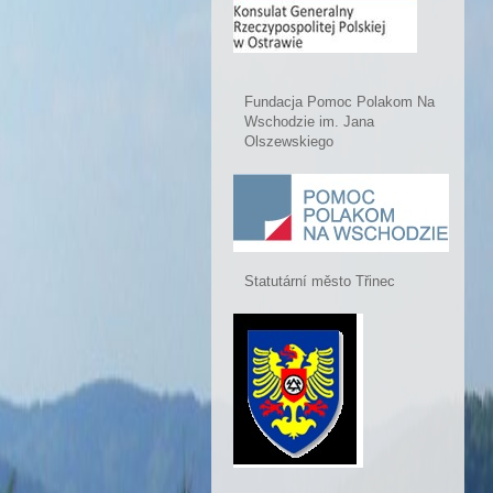
Fundacja Pomoc Polakom Na
Wschodzie im. Jana
Olszewskiego
Statutární město Třinec