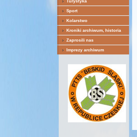
Turystyka
Sport
Kolarstwo
Kroniki archiwum, historia
Zaprosili nas
Imprezy archiwum