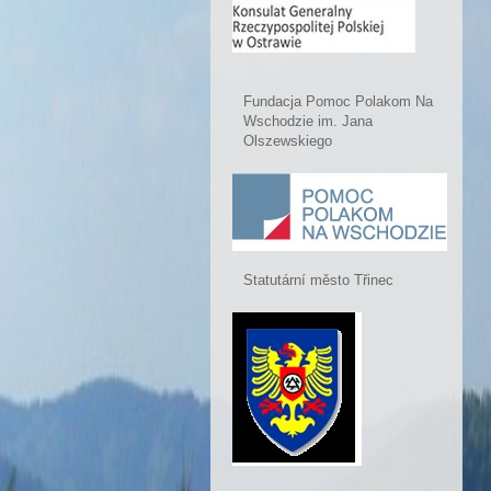
Fundacja Pomoc Polakom Na
Wschodzie im. Jana
Olszewskiego
Statutární město Třinec