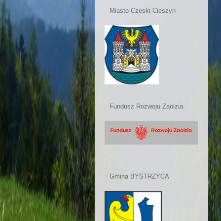
Miasto Czeski Cieszyn
Fundusz Rozwoju Zaolzia
Gmina BYSTRZYCA