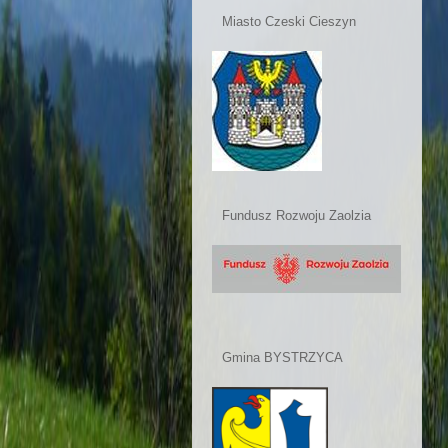
Miasto Czeski Cieszyn
Fundusz Rozwoju Zaolzia
Gmina BYSTRZYCA