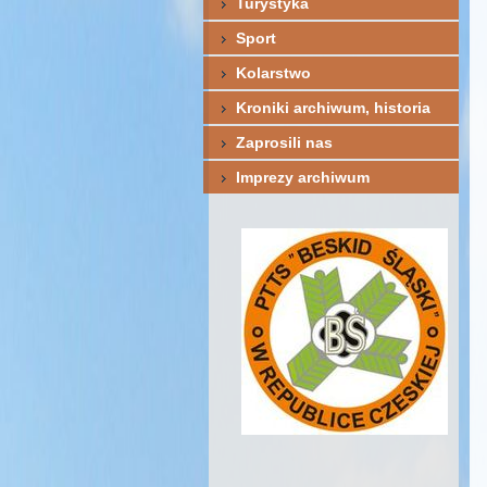
Turystyka
Sport
Kolarstwo
Kroniki archiwum, historia
Zaprosili nas
Imprezy archiwum