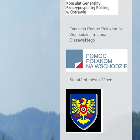
Fundacja Pomoc Polakom Na
Wschodzie im. Jana
Olszewskiego
Statutární město Třinec