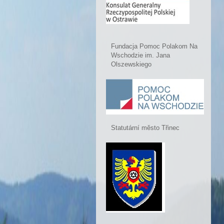
Fundacja Pomoc Polakom Na
Wschodzie im. Jana
Olszewskiego
Statutární město Třinec