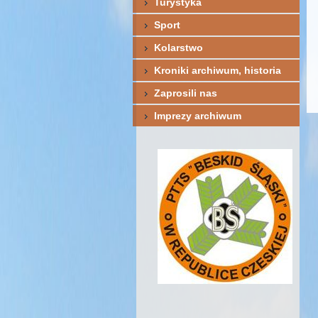
Turystyka
Sport
Kolarstwo
Kroniki archiwum, historia
Zaprosili nas
Imprezy archiwum