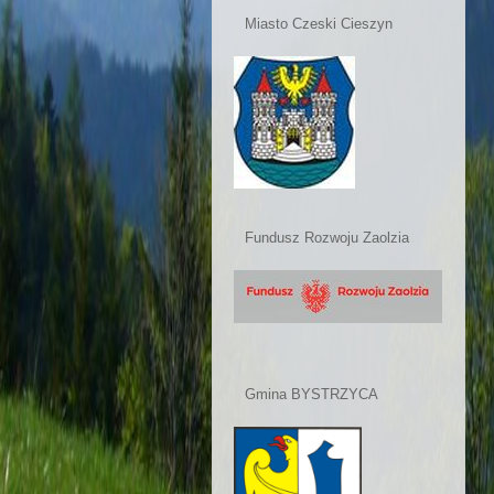
Miasto Czeski Cieszyn
Fundusz Rozwoju Zaolzia
Gmina BYSTRZYCA