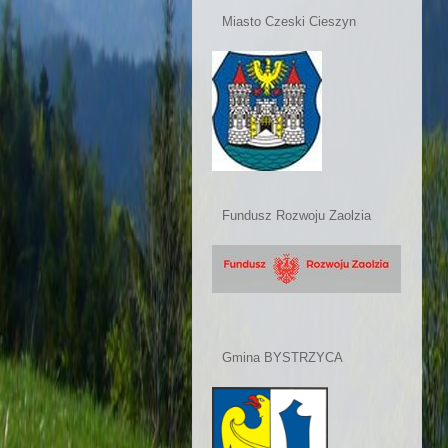
Miasto Czeski Cieszyn
Fundusz Rozwoju Zaolzia
Gmina BYSTRZYCA