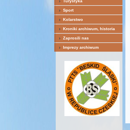
Turystyka
Sport
Kolarstwo
Kroniki archiwum, historia
Zaprosili nas
Imprezy archiwum