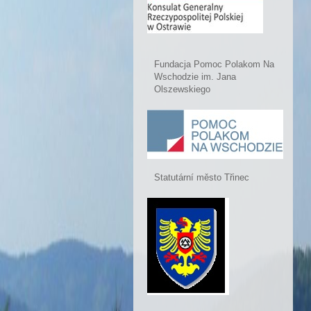
Fundacja Pomoc Polakom Na
Wschodzie im. Jana
Olszewskiego
Statutární město Třinec