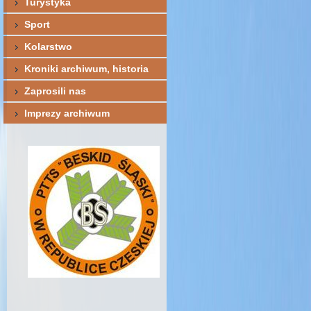
Turystyka
Sport
Kolarstwo
Kroniki archiwum, historia
Zaprosili nas
Imprezy archiwum