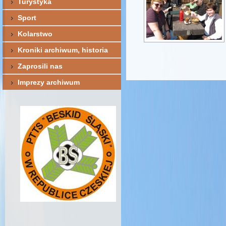
Turystyka
Sport
Kolarstwo
Kroniki archiwum, historia
Zaprosili nas
Imprezy archiwum