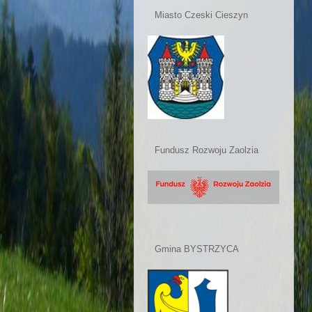
Miasto Czeski Cieszyn
Fundusz Rozwoju Zaolzia
Gmina BYSTRZYCA