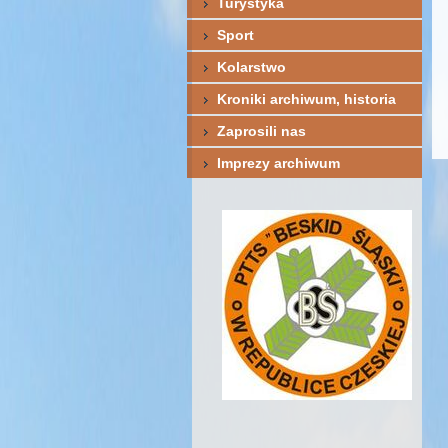
Turystyka
Sport
Kolarstwo
Kroniki archiwum, historia
Zaprosili nas
Imprezy archiwum