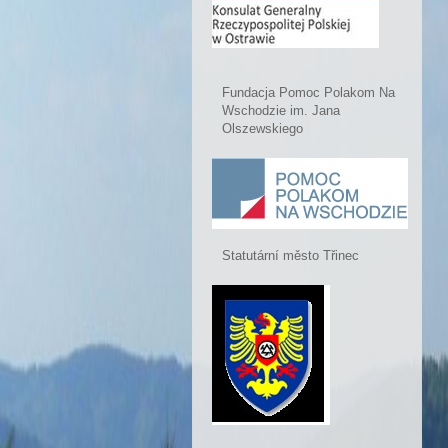
Fundacja Pomoc Polakom Na
Wschodzie im. Jana
Olszewskiego
Statutární město Třinec