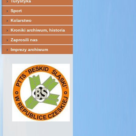
Turystyka
Sport
Kolarstwo
Kroniki archiwum, historia
Zaprosili nas
Imprezy archiwum