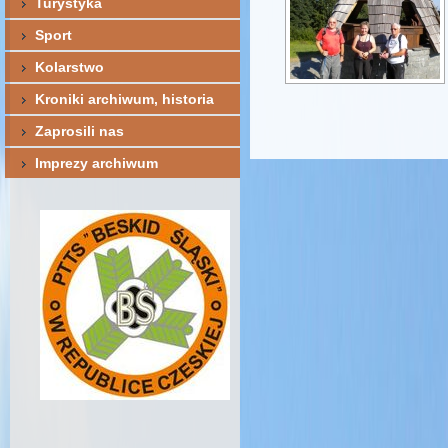
Turystyka
Sport
Kolarstwo
Kroniki archiwum, historia
Zaprosili nas
Imprezy archiwum