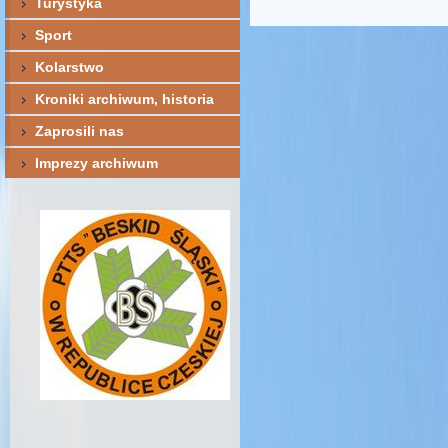
Turystyka
Sport
Kolarstwo
Kroniki archiwum, historia
Zaprosili nas
Imprezy archiwum