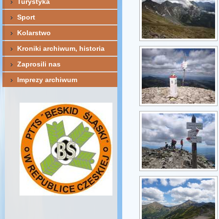
Turystyka
Sport
Kolarstwo
Kroniki archiwum, historia
Zaprosili nas
Imprezy archiwum