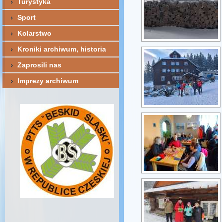
Turystyka
Sport
Kolarstwo
Kroniki archiwum, historia
Zaprosili nas
Imprezy archiwum