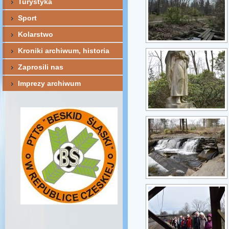
Turystyka
Sport
Kolarstwo
Kroniki archiwum, historia
Zaprosili nas
Imprezy archiwum