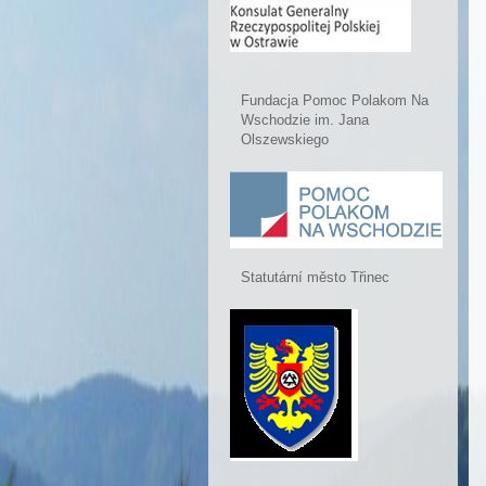
Fundacja Pomoc Polakom Na
Wschodzie im. Jana
Olszewskiego
Statutární město Třinec