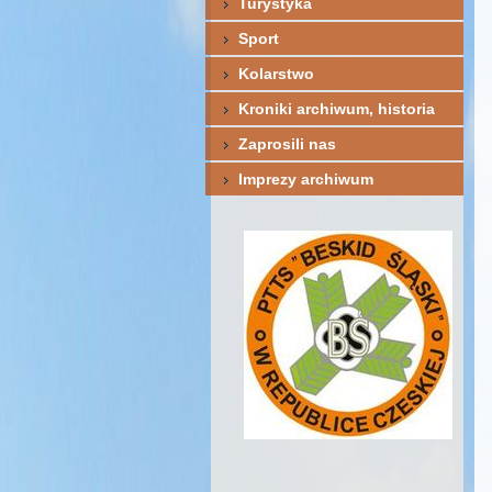
Turystyka
Sport
Kolarstwo
Kroniki archiwum, historia
Zaprosili nas
Imprezy archiwum