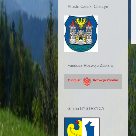
Miasto Czeski Cieszyn
Fundusz Rozwoju Zaolzia
Gmina BYSTRZYCA