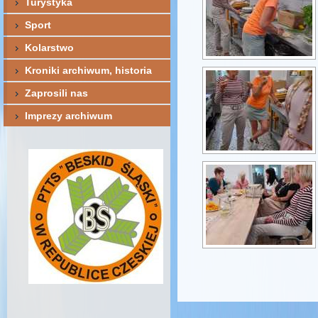
Turystyka
Sport
Kolarstwo
Kroniki archiwum, historia
Zaprosili nas
Imprezy archiwum