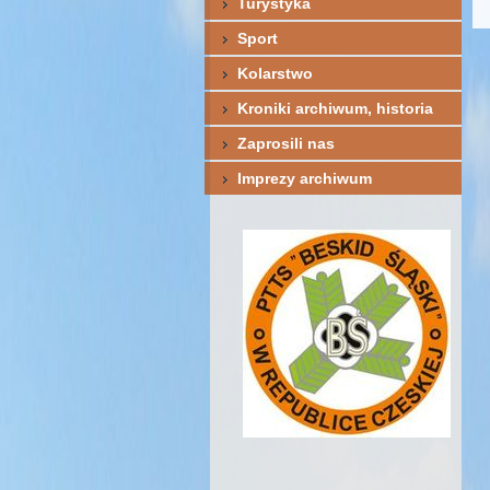
Turystyka
Sport
Kolarstwo
Kroniki archiwum, historia
Zaprosili nas
Imprezy archiwum