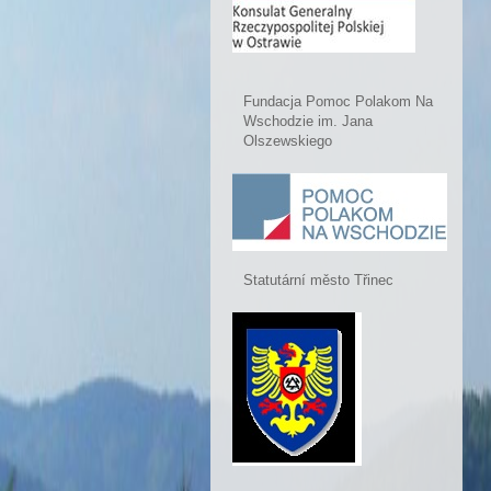
Fundacja Pomoc Polakom Na
Wschodzie im. Jana
Olszewskiego
Statutární město Třinec