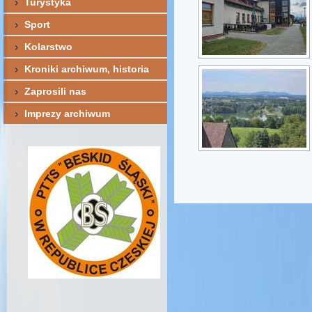
Turystyka
Sport
Kolarstwo
Kroniki archiwum, historia
Zaprosili nas
Imprezy archiwum