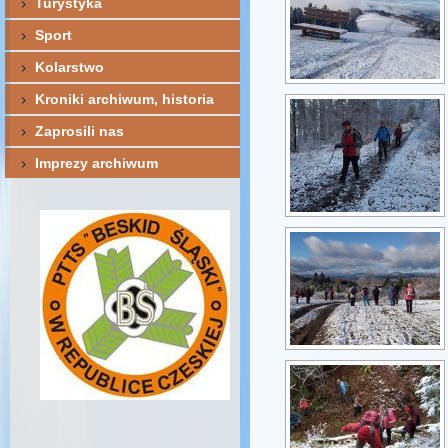
Turystyka
Sport
Kolarstwo
Kroniki archiwum, historia
Zaprosili nas
Imprezy archiwum