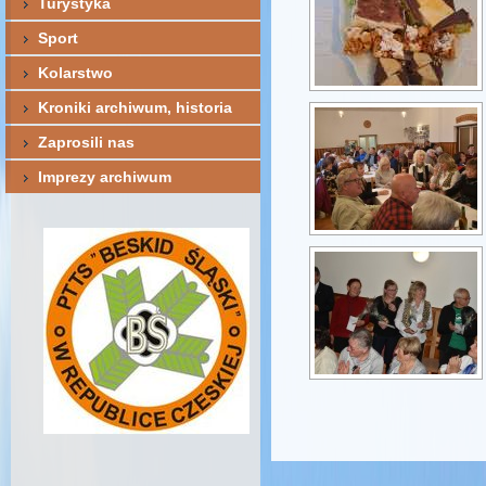
Turystyka
Sport
Kolarstwo
Kroniki archiwum, historia
Zaprosili nas
Imprezy archiwum