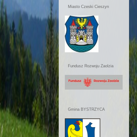
Miasto Czeski Cieszyn
Fundusz Rozwoju Zaolzia
Gmina BYSTRZYCA