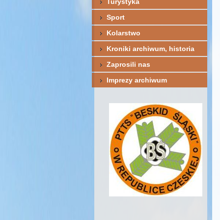
Turystyka
Sport
Kolarstwo
Kroniki archiwum, historia
Zaprosili nas
Imprezy archiwum