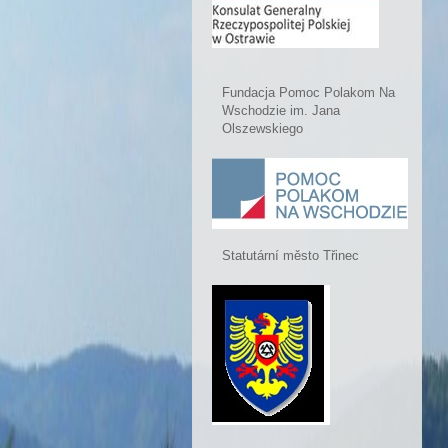
Fundacja Pomoc Polakom Na
Wschodzie im. Jana
Olszewskiego
Statutární město Třinec