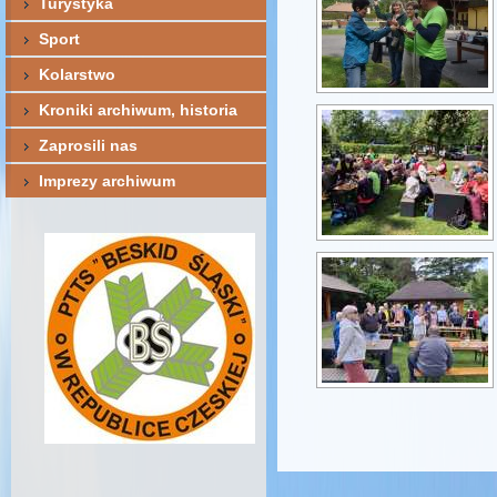
Turystyka
Sport
Kolarstwo
Kroniki archiwum, historia
Zaprosili nas
Imprezy archiwum