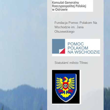
Fundacja Pomoc Polakom Na
Wschodzie im. Jana
Olszewskiego
Statutární město Třinec