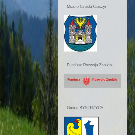
Miasto Czeski Cieszyn
Fundusz Rozwoju Zaolzia
Gmina BYSTRZYCA