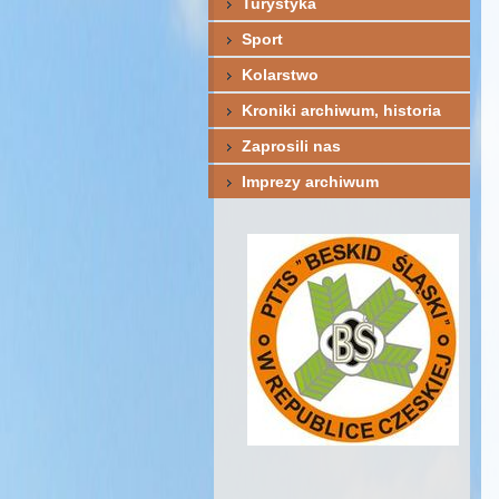
Turystyka
Sport
Kolarstwo
Kroniki archiwum, historia
Zaprosili nas
Imprezy archiwum