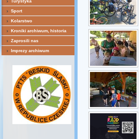
Turystyka
Sport
Kolarstwo
Kroniki archiwum, historia
Zaprosili nas
Imprezy archiwum