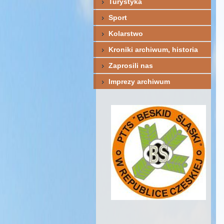
Turystyka
Sport
Kolarstwo
Kroniki archiwum, historia
Zaprosili nas
Imprezy archiwum