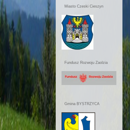
Miasto Czeski Cieszyn
Fundusz Rozwoju Zaolzia
Gmina BYSTRZYCA