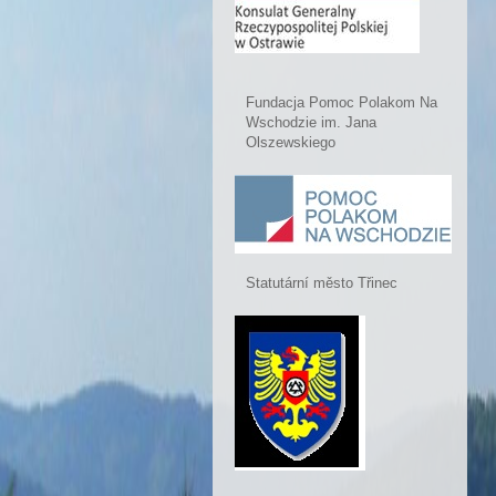
Fundacja Pomoc Polakom Na
Wschodzie im. Jana
Olszewskiego
Statutární město Třinec