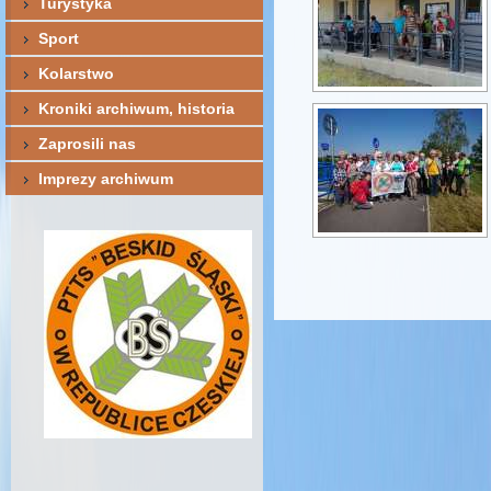
Turystyka
Sport
Kolarstwo
Kroniki archiwum, historia
Zaprosili nas
Imprezy archiwum