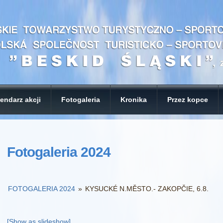
endarz akcji
Fotogaleria
Kronika
Przez kopce
Fotogaleria 2024
FOTOGALERIA 2024
»
KYSUCKÉ N.MĚSTO.- ZAKOPČIE, 6.8.
[Show as slideshow]