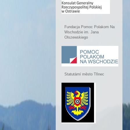
Fundacja Pomoc Polakom Na
Wschodzie im. Jana
Olszewskiego
Statutární město Třinec