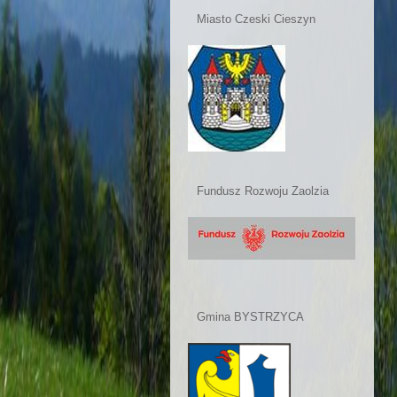
Miasto Czeski Cieszyn
Fundusz Rozwoju Zaolzia
Gmina BYSTRZYCA