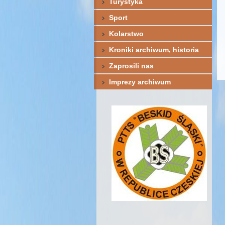
Turystyka
Sport
Kolarstwo
Kroniki archiwum, historia
Zaprosili nas
Imprezy archiwum