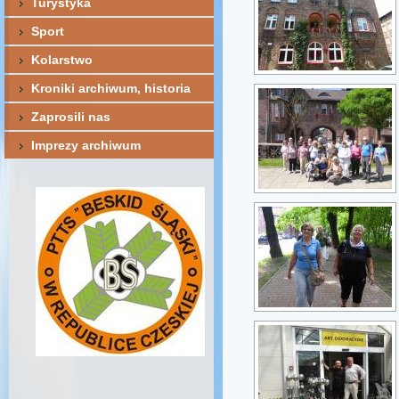
Turystyka
Sport
Kolarstwo
Kroniki archiwum, historia
Zaprosili nas
Imprezy archiwum