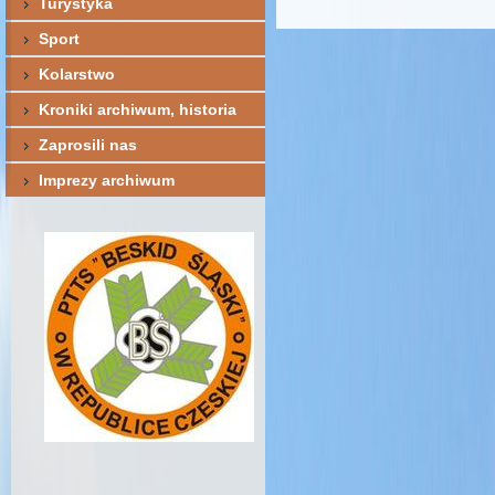
Turystyka
Sport
Kolarstwo
Kroniki archiwum, historia
Zaprosili nas
Imprezy archiwum