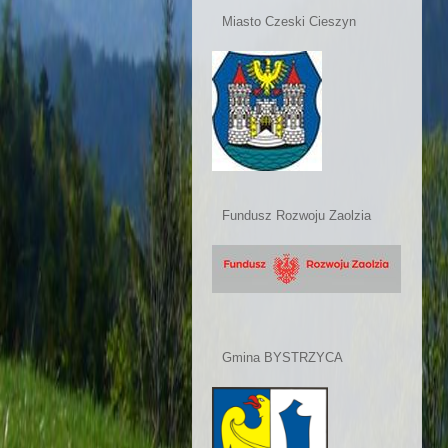
Miasto Czeski Cieszyn
Fundusz Rozwoju Zaolzia
Gmina BYSTRZYCA