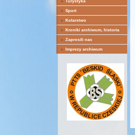
Turystyka
Sport
Kolarstwo
Kroniki archiwum, historia
Zaprosili nas
Imprezy archiwum