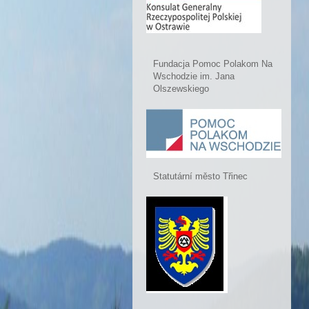
Fundacja Pomoc Polakom Na
Wschodzie im. Jana
Olszewskiego
Statutární město Třinec