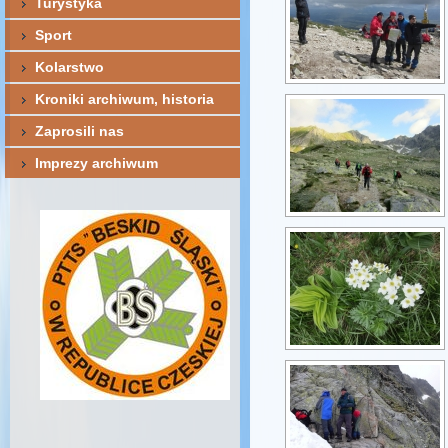
Turystyka
Sport
Kolarstwo
Kroniki archiwum, historia
Zaprosili nas
Imprezy archiwum