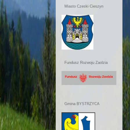
Miasto Czeski Cieszyn
Fundusz Rozwoju Zaolzia
Gmina BYSTRZYCA