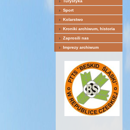
Turystyka
Sport
Kolarstwo
Kroniki archiwum, historia
Zaprosili nas
Imprezy archiwum