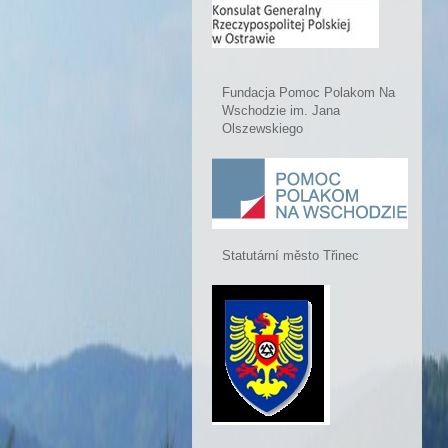
Fundacja Pomoc Polakom Na
Wschodzie im. Jana
Olszewskiego
Statutární město Třinec